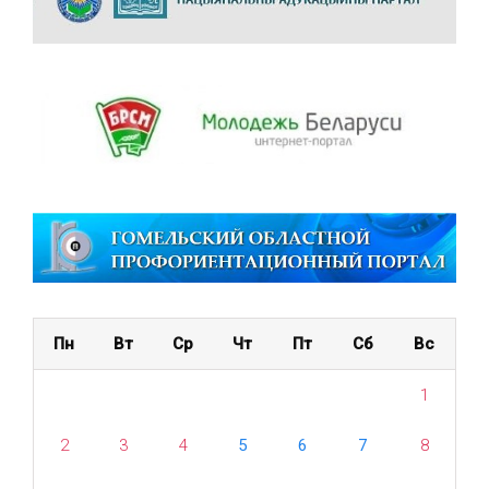
Пн
Вт
Ср
Чт
Пт
Сб
Вс
1
2
3
4
5
6
7
8