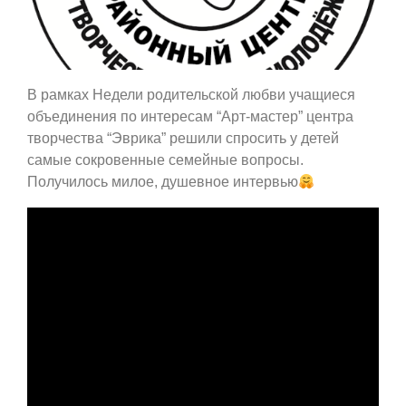
В рамках Недели родительской любви учащиеся
объединения по интересам “Арт-мастер” центра
творчества “Эврика” решили спросить у детей
самые сокровенные семейные вопросы.
Получилось милое, душевное интервью