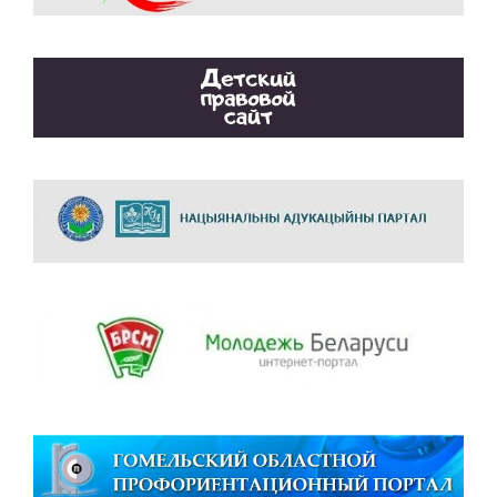
Пн
Вт
Ср
Чт
Пт
Сб
Вс
1
2
3
4
5
6
7
8
9
10
11
12
13