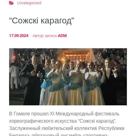
Uncategorized
“Сожскi карагод”
17.09.2024
Автор записи
ADM
В Гомеле прошел XI Международный фестиваль
хореографического искусства “Сожскi карагод”.
Заслуженный любительский коллектив Республики
Беларусь образцовый ансамбль спортивно-