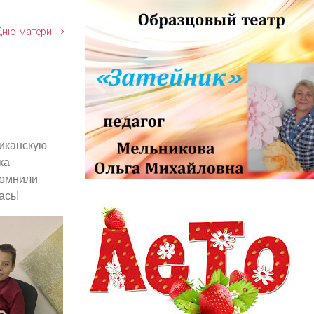
Дню матери
риканскую
ка
помнили
информационный заголовок
ась!
информационный контент