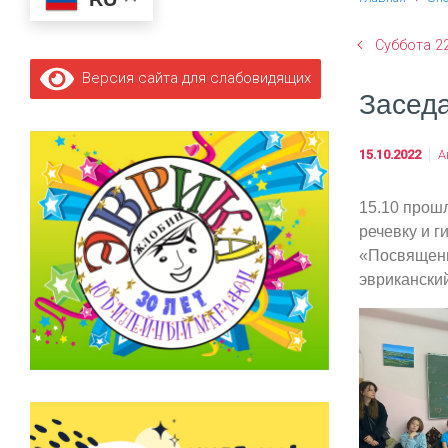
Суббота 2
Версия сайта для слабовидящих
Заседа
15.10.2022
А
15.10 прош
речевку и г
«Посвящени
эвриканский