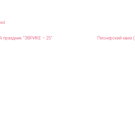
zed
 праздник “ЭВРИКЕ – 25”
Пионерский квиз (