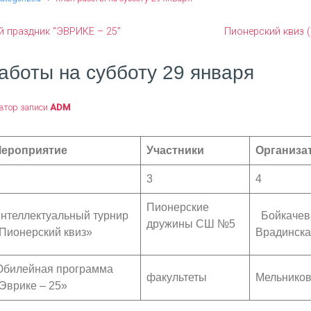
 праздник “ЭВРИКЕ – 25”
Пионерский квиз (
аботы на субботу 29 января
втор записи
ADM
ероприятие
Участники
Организа
3
4
Пионерские
нтеллектуальный турнир
Бойкачева
дружины СШ №5
Пионерский квиз»
Врадинск
билейная программа
факультеты
Мельников
Эврике – 25»