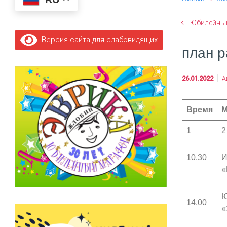
Юбилейный
Версия сайта для слабовидящих
план р
26.01.2022
А
Время
М
1
2
10.30
И
«
Ю
14.00
«