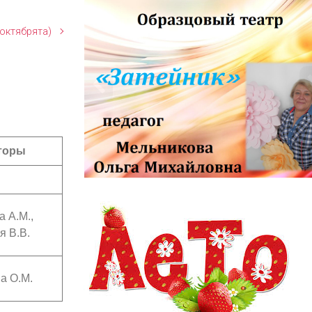
октябрята)
торы
информационный заголовок
информационный контент
 А.М.,
ая В.В.
а О.М.