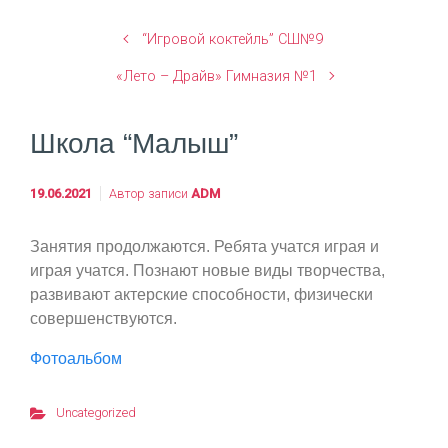
“Игровой коктейль” СШ№9
«Лето – Драйв» Гимназия №1
Школа “Малыш”
19.06.2021
Автор записи
ADM
Занятия продолжаются. Ребята учатся играя и
играя учатся. Познают новые виды творчества,
развивают актерские способности, физически
совершенствуются.
Фотоальбом
Uncategorized