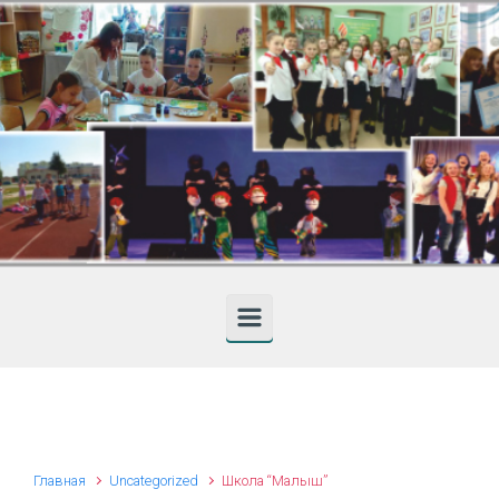
Skip to main content
Главная
Uncategorized
Школа “Малыш”