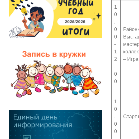
1
0
.
0
Районн
0
Выстав
-
мастер
1
коллек
2
– Игра
.
0
0
1
0
.
Старт 
0
0