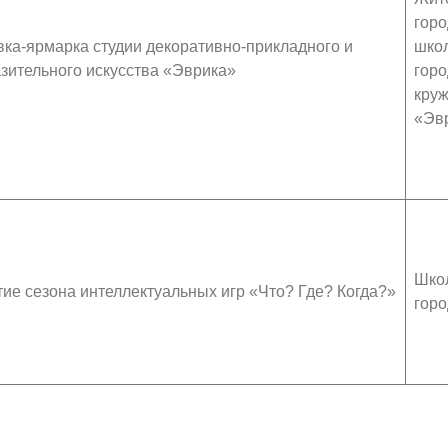
горо
ка-ярмарка студии декоративно-прикладного и
шко
зительного искусства «Эврика»
горо
круж
«Эв
Шко
ие сезона интеллектуальных игр «Что? Где? Когда?»
горо