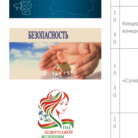
1
0
Концер
.
конкур
3
0
1
0
.
«Супе
3
0
1
0
.