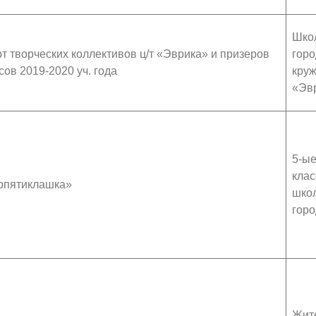
Шко
т творческих коллективов ц/т «Эврика» и призеров
горо
сов 2019-2020 уч. года
круж
«Эв
5-ы
кла
рпятиклашка»
шко
горо
Жит