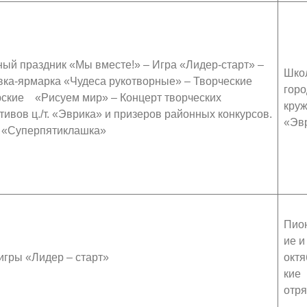
ый праздник «Мы вместе!» – Игра «Лидер-старт» –
Шко
ка-ярмарка «Чудеса рукотворные» – Творческие
горо
ские «Рисуем мир» – Концерт творческих
круж
тивов ц./т. «Эврика» и призеров районных конкурсов.
«Эв
 «Суперпятиклашка»
Пио
ие и
игры «Лидер – старт»
октя
кие
отр