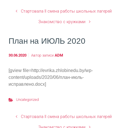
Стартовала II смена работы школьных лагерей
Знакомство с кружками
План на ИЮЛЬ 2020
30.06.2020
Автор записи
ADM
[gview file=http://evrika.zhlobinedu.by/wp-
content/uploads/2020/06/план-июль-
исправлено.docx]
Uncategorized
Стартовала II смена работы школьных лагерей
Знакомство с кружками