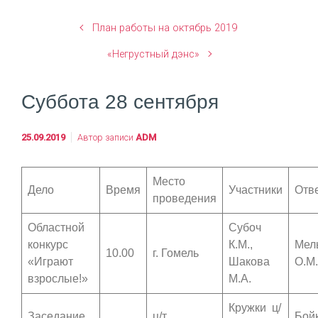
План работы на октябрь 2019
«Негрустный дэнс»
Cуббота 28 сентября
25.09.2019
Автор записи
ADM
Место
Дело
Время
Участники
Отв
проведения
Областной
Субоч
конкурс
К.М.,
Мел
10.00
г. Гомель
«Играют
Шакова
О.М.
взрослые!»
М.А.
Кружки ц/
Заседание
ц/т
Бой