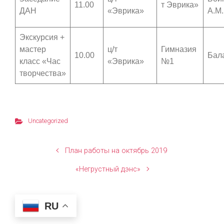
11.00
т Эврика»
ДАН
«Эврика»
А.М.
Экскурсия +
мастер
ц/т
Гимназия
10.00
Бал
класс «Час
«Эврика»
№1
творчества»
Uncategorized
План работы на октябрь 2019
«Негрустный дэнс»
RU