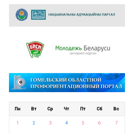
Пн
Вт
Ср
Чт
Пт
Сб
Вс
1
2
3
4
5
6
7