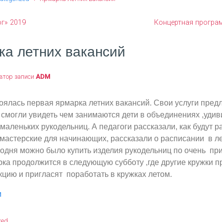
ог» 2019
Концертная програ
а летних вакансий
втор записи
ADM
оялась первая ярмарка летних вакансий. Свои услуги пред
 смогли увидеть чем занимаются дети в объединениях ,удив
маленьких рукодельниц. А педагоги рассказали, как будут р
 мастерские для начинающих, рассказали о расписании в л
годня можно было купить изделия рукодельниц по очень п
рка продолжится в следующую субботу ,где другие кружки 
цию и пригласят поработать в кружках летом.
м
zed