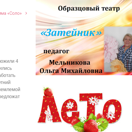
мма «Соло»
ложили 4
ились
аботать
информационный заголовок
етний
информационный контент
риемлемой
предложат