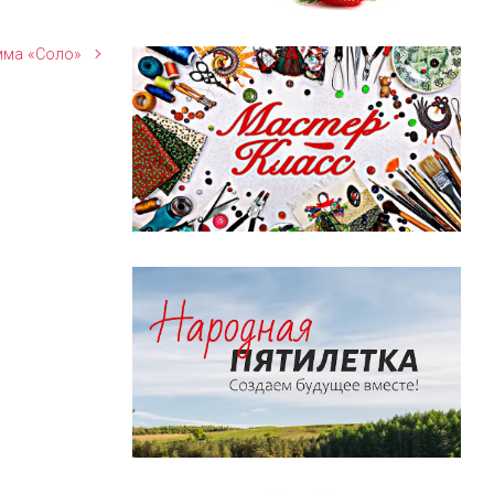
мма «Соло»