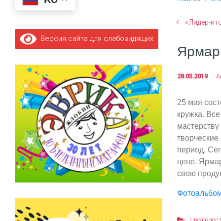
«Лидер-ит
Версия сайта для слабовидящих
Ярмарк
28.05.2019
А
25 мая сост
кружка. Все
мастерству 
творческие
период. Се
цене. Ярма
свою продук
Фотоальбо
Uncategori