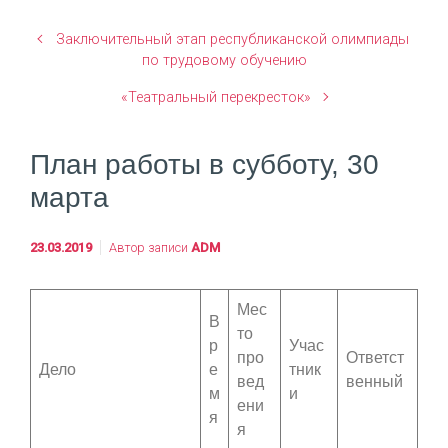
Заключительный этап республиканской олимпиады
по трудовому обучению
«Театральный перекресток»
План работы в субботу, 30
марта
23.03.2019
Автор записи
ADM
Мес
В
то
р
Учас
про
Ответст
Дело
е
тник
вед
венный
м
и
ени
я
я