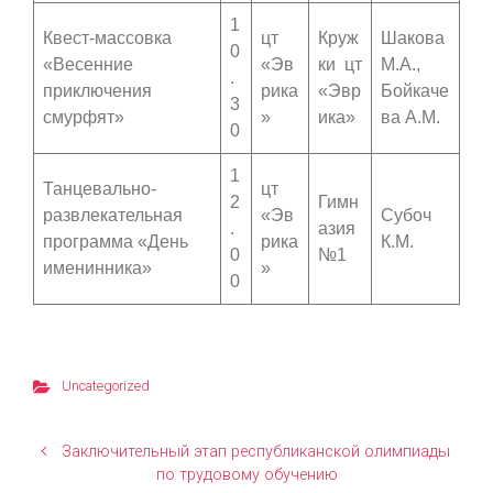
1
Квест-массовка
цт
Круж
Шакова
0
«Весенние
«Эв
ки цт
М.А.,
.
приключения
рика
«Эвр
Бойкаче
3
смурфят»
»
ика»
ва А.М.
0
1
Танцевально-
цт
2
Гимн
развлекательная
«Эв
Субоч
.
азия
программа «День
рика
К.М.
0
№1
именинника»
»
0
Uncategorized
Заключительный этап республиканской олимпиады
по трудовому обучению