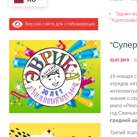
“Здравств
“Хореографи
Версия сайта для слабовидящих
“Супер
22.01.2019
А
19 января с
отрядов пят
интеллекту
знания о с
книге «Реко
год Свиньи
средней ш
Третий этап