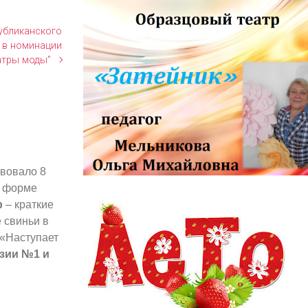
убликанского
” в номинации
атры моды”
твовало 8
информационный заголовок
в форме
информационный контент
р
– краткие
е свиньи в
 «Наступает
зии №1 и