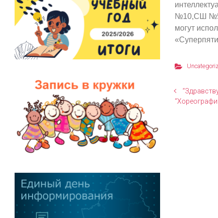
интеллекту
№10,СШ №5
могут испо
«Суперпяти
Uncategori
“Здравств
“Хореографи