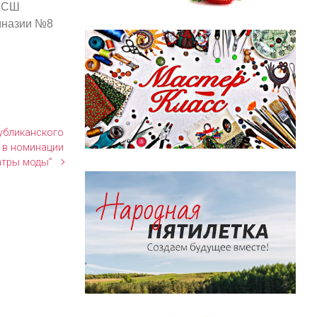
, СШ
мназии №8
убликанского
” в номинации
атры моды”