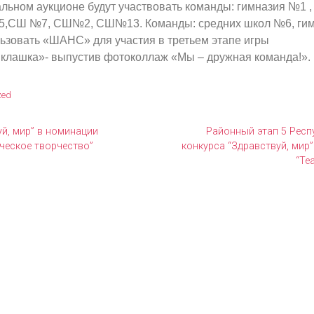
альном аукционе будут участвовать команды: гимназия №1 
,СШ №7, СШ№2, СШ№13. Команды: средних школ №6, ги
льзовать «ШАНС» для участия в третьем этапе игры
клашка»- выпустив фотоколлаж «Мы – дружная команда!».
zed
уй, мир” в номинации
Районный этап 5 Респ
ческое творчество”
конкурса “Здравствуй, мир
“Те