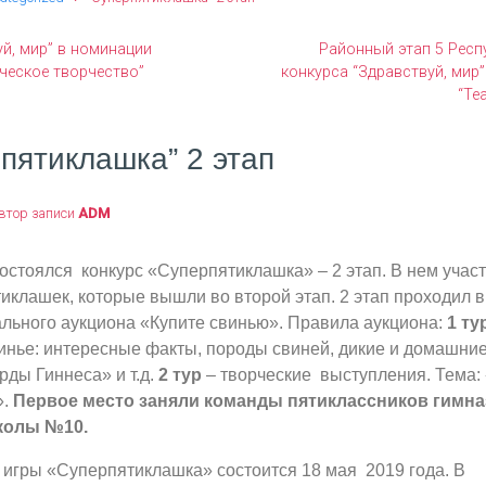
уй, мир” в номинации
Районный этап 5 Респ
ческое творчество”
конкурса “Здравствуй, мир
“Те
пятиклашка” 2 этап
втор записи
ADM
остоялся конкурс «Суперпятиклашка» – 2 этап. В нем учас
иклашек, которые вышли во второй этап. 2 этап проходил 
ального аукциона «Купите свинью». Правила аукциона:
1 ту
винье: интересные факты, породы свиней, дикие и домашни
рды Гиннеса» и т.д.
2 тур
– творческие выступления. Тема:
».
Первое место заняли команды пятиклассников гимна
колы №10
.
 игры «Суперпятиклашка» состоится 18 мая 2019 года. В