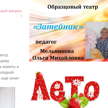
льный аукцион
центр
ющему
информационный заголовок
ь макеты и
информационный контент
алядной
 ещё хочет