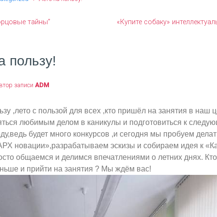
орцовые тайны”
«Купите собаку» интеллектуа
а пользу!
втор записи
ADM
ьзу ,лето с пользой для всех ,кто пришёл на занятия в наш 
яться любимым делом в каникулы и подготовиться к следу
ду,ведь будет много конкурсов ,и сегодня мы пробуем делат
«АРХ новации»,разрабатываем эскизы и собираем идея к «К
осто общаемся и делимся впечатлениями о летних днях. Кто
ньше и прийти на занятия ? Мы ждём вас!