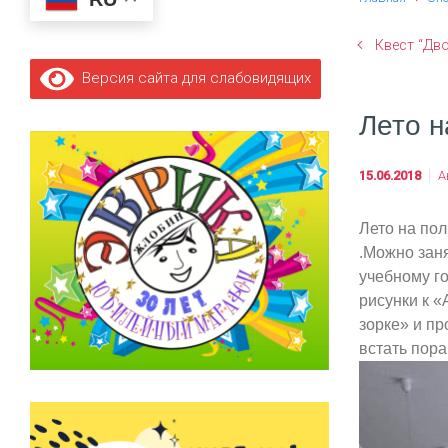
Квест “Дв
Версия сайта для слабовидящих
Лето н
15.06.2018
А
Лето на пол
.Можно зан
учебному го
рисунки к 
зорке» и пр
встать пора