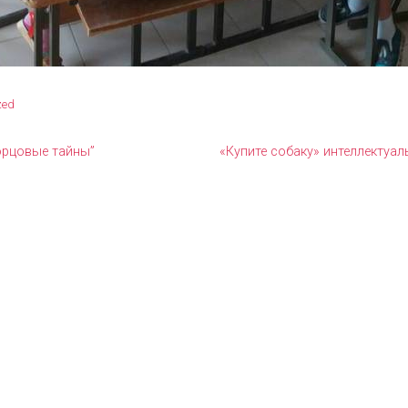
zed
орцовые тайны”
«Купите собаку» интеллектуа