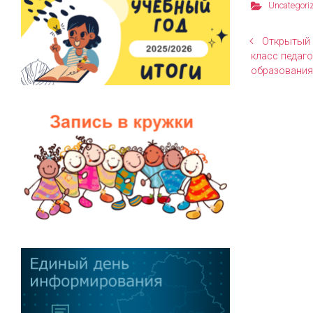
Uncategori
Открытый 
класс педаг
образования