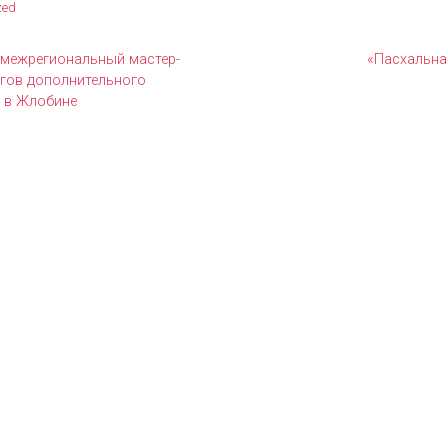
zed
межрегиональный мастер-
«Пасхальна
огов дополнительного
 в Жлобине