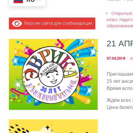
Открытый 
класс педаг
Версия сайта для слабовидящих
образования
21 АП
07.04.2018
А
Приглашаем
15 лет анса
Время вспом
Ждём всех 2
Цена билета