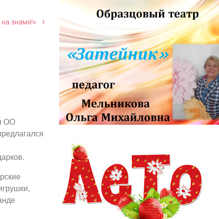
 на знамя!»
и ОО
информационный заголовок
предлагался
информационный контент
дарков.
рские
игрушки,
анде