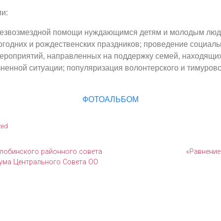
и:
езвозмездной помощи нуждающимся детям и молодым люд
огодних и рождественских праздников; проведение социаль
ероприятий, направленных на поддержку семей, находящих
ненной ситуации; популяризация волонтерского и тимуровс
ФОТОАЛЬБОМ
zed
лобинского районного совета
«Равнение
ума Центрального Совета ОО