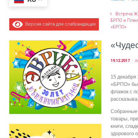
Встреча Ж
БРПО и Плен
Версия сайта для слабовидящих
«БРПО»
«Чуде
19.12.2017
А
15 декабря
«БРПО» был
флажок с л
рассказыва
Собранные 
товары, пре
книги, сла
здорового о