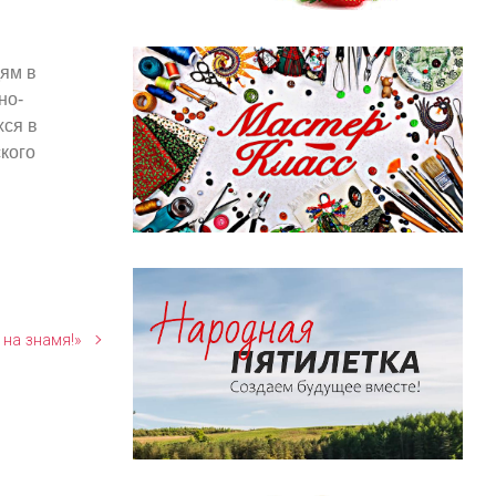
ям в
но-
ся в
кого
 на знамя!»