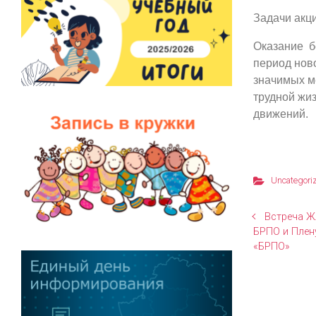
Задачи акци
Оказание б
период нов
значимых м
трудной жиз
движений.
Uncategori
Встреча Ж
БРПО и Плен
«БРПО»