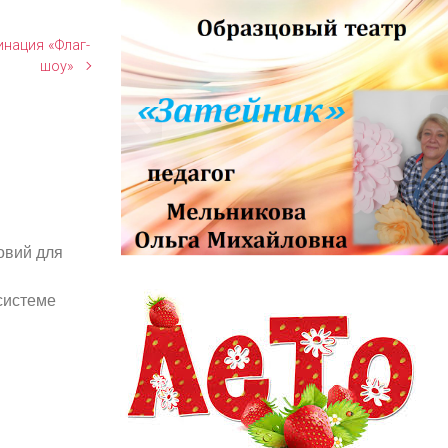
инация «Флаг-
шоу»
овий для
информационный заголовок
информационный контент
системе