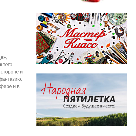
е»,
льтета
 стороне и
фантазию,
сфере и в