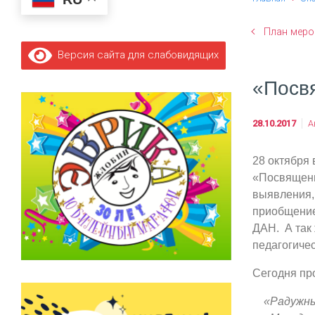
План меро
Версия сайта для слабовидящих
«Посв
28.10.2017
А
28 октября
«Посвящени
выявления, 
приобщение 
ДАН. А так
педагогичес
Сегодня пр
«Радужны