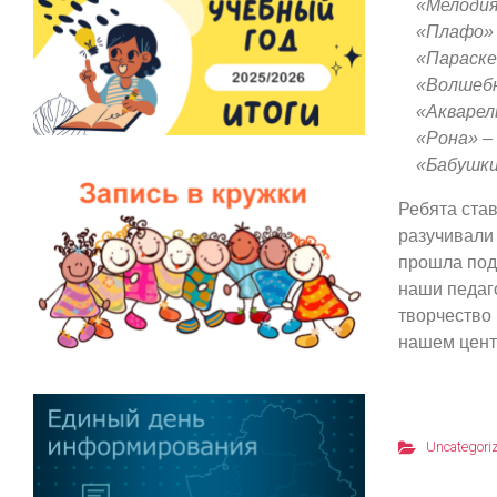
«Мелодия
«Плафо» 
«Параске
«Волшебн
«Акварел
«Рона» –
«Бабушки
Ребята ста
разучивали 
прошла под 
наши педаг
творчество 
нашем цент
Uncategori