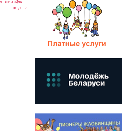
инация «Флаг-
шоу»