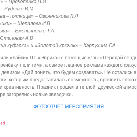
» – Прокопенко Н.И
– Руденко И.М
ва – пятница» – Овсянникова Л.Л
ики» – Шепалова И.В
ька» – Емельяненко Т.А
 Степовая А.В
на куфэрка» и «Золотой крючок» – Карпухина Г.А
вили «лайки» ЦТ «Эврика» с помощью игры «Передай сердц
речёвку, пели гимн, а самое главное реклама каждого факу
девизом «Дай понять, что будем создавать». Не остались в
оги, которым предоставилась возможность, проявить свою 
и креативность. Празник прошел в теплой, дружеской атмо
ре загорелись новые звездочки.
ФОТООТЧЕТ МЕРОПРИЯТИЯ
zed