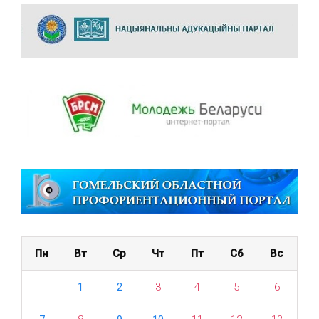
Пн
Вт
Ср
Чт
Пт
Сб
Вс
1
2
3
4
5
6