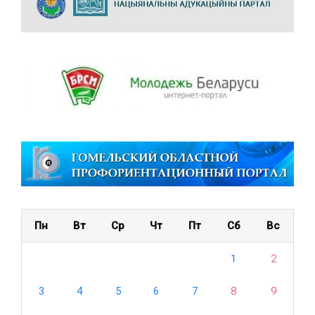
Пн
Вт
Ср
Чт
Пт
Сб
Вс
1
2
3
4
5
6
7
8
9