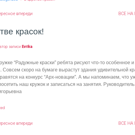
ересное впереди
ВСЕ НА
тве красок!
втор записи
Evrika
ружке “Радужные краски” ребята рисуют что-то особенное и
 Совсем скоро на бумаге вырастут здания удивительной кр
равятся на конкурс “Арх-новации”. А мы напоминаем, что у
осетить наш кружок и записаться на занятия. Руководител
игорьевна
zed
ересное впереди
ВСЕ НА